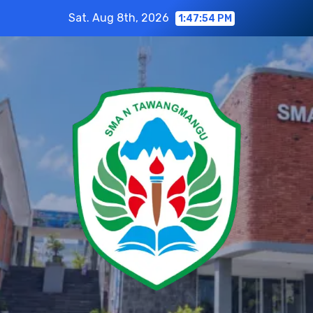
Skip
Sat. Aug 8th, 2026
1:47:55 PM
to
content