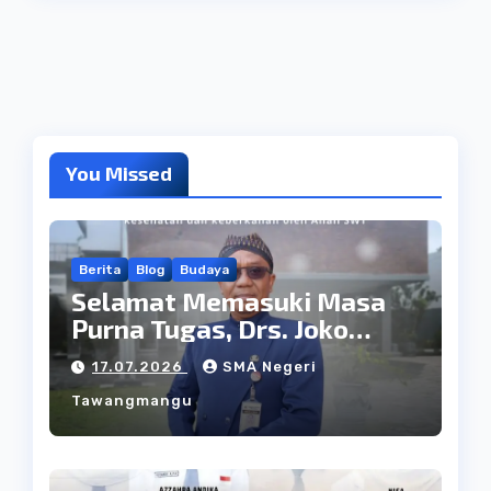
You Missed
Berita
Blog
Budaya
Selamat Memasuki Masa
Purna Tugas, Drs. Joko
Wiranto: Dedikasi yang
17.07.2026
SMA Negeri
Menjadi Teladan
Tawangmangu