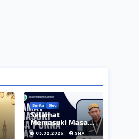
Berita
Blog
Selamat
Memasuki Masa
3–
Purna Tugas:
03.02.2026
SMA
Apresiasi atas