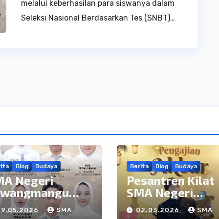
melalui keberhasilan para siswanya dalam
Seleksi Nasional Berdasarkan Tes (SNBT)…
ita
Blog
Budaya
Berita
Blog
Budaya
MA Negeri
Pesantren Kilat
awangmangu
SMA Negeri
rehkan Prestasi
Tawangmangu 2
29.05.2026
SMA
02.03.2026
SMA
embanggakan di
27 Februari: