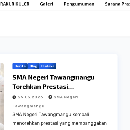
RAKURIKULER
Galeri
Pengumuman
Sarana Pra
Berita
Blog
Budaya
SMA Negeri Tawangmangu
Torehkan Prestasi
Membanggakan di SNBT 2026
29.05.2026
SMA Negeri
Tawangmangu
SMA Negeri Tawangmangu kembali
menorehkan prestasi yang membanggakan