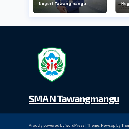
Negeri Tawangmangu
Ne
Dedikasi yang
S
Menjadi Teladan
SMA N Tawangmangu
Proudly powered by WordPress
|
Theme: Newsup by
The