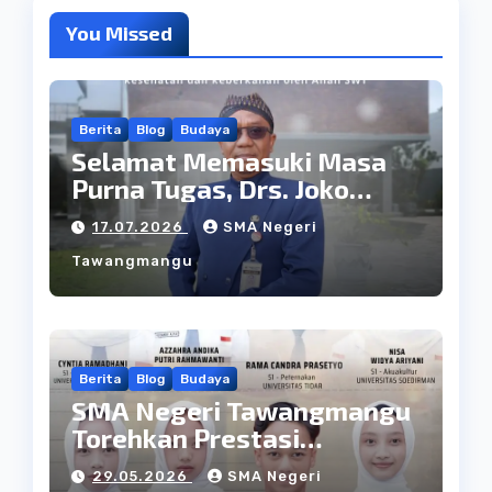
You Missed
Berita
Blog
Budaya
Selamat Memasuki Masa
Purna Tugas, Drs. Joko
Wiranto: Dedikasi yang
17.07.2026
SMA Negeri
Menjadi Teladan
Tawangmangu
Berita
Blog
Budaya
SMA Negeri Tawangmangu
Torehkan Prestasi
Membanggakan di SNBT
29.05.2026
SMA Negeri