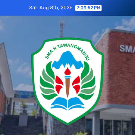
Skip
Sat. Aug 8th, 2026
7:09:52 PM
to
content