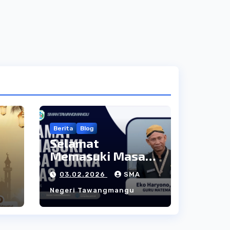
Berita
Blog
Selamat
Memasuki Masa
3–
Purna Tugas:
03.02.2026
SMA
Apresiasi atas
Negeri Tawangmangu
Dedikasi Panjang
uk
Bapak Eko
Haryono, S.Pd.,