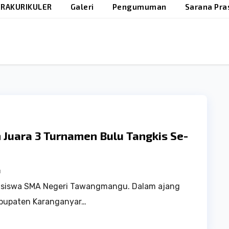
RAKURIKULER
Galeri
Pengumuman
Sarana Pra
Juara 3 Turnamen Bulu Tangkis Se-
u
h siswa SMA Negeri Tawangmangu. Dalam ajang
abupaten Karanganyar…