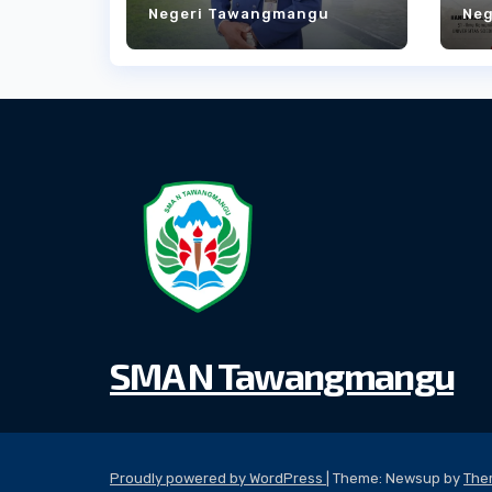
Negeri Tawangmangu
Ne
Dedikasi yang
S
Menjadi Teladan
SMA N Tawangmangu
Proudly powered by WordPress
|
Theme: Newsup by
The