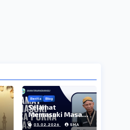
Berita
Blog
Selamat
Memasuki Masa
3–
Purna Tugas:
03.02.2026
SMA
Apresiasi atas