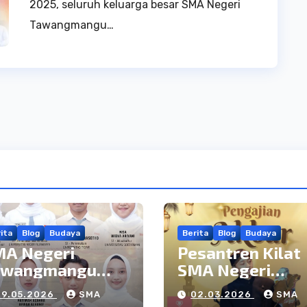
2025, seluruh keluarga besar SMA Negeri
Tawangmangu…
ita
Blog
Budaya
Berita
Blog
Budaya
MA Negeri
Pesantren Kilat
awangmangu
SMA Negeri
rehkan Prestasi
Tawangmangu 2
29.05.2026
SMA
02.03.2026
SMA
embanggakan di
27 Februari: