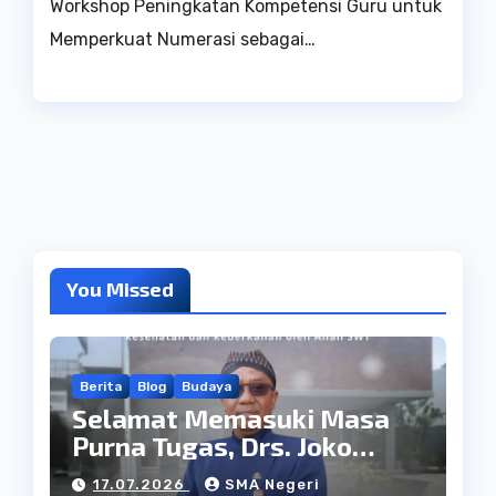
Workshop Peningkatan Kompetensi Guru untuk
Memperkuat Numerasi sebagai…
You Missed
Berita
Blog
Budaya
Selamat Memasuki Masa
Purna Tugas, Drs. Joko
Wiranto: Dedikasi yang
17.07.2026
SMA Negeri