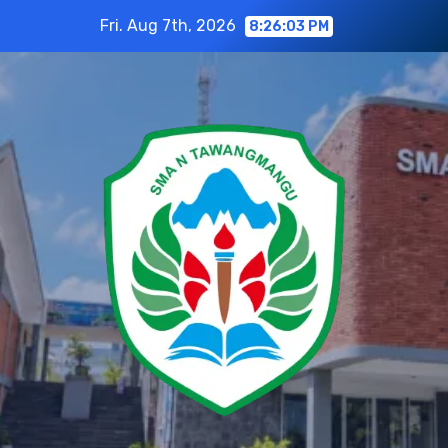
Skip
Fri. Aug 7th, 2026
8:26:04 PM
to
content